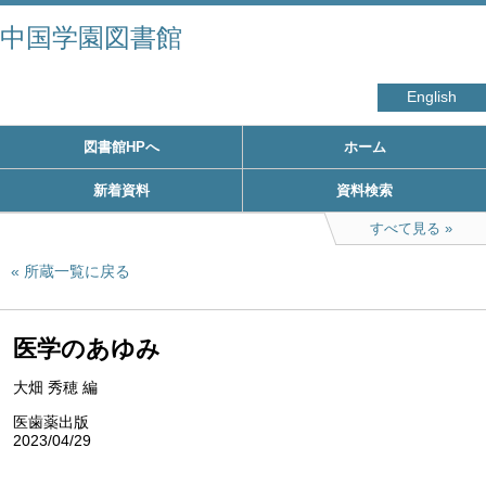
中国学園図書館
English
図書館HPへ
ホーム
新着資料
資料検索
すべて見る
所蔵一覧に戻る
医学のあゆみ
大畑 秀穂 編
医歯薬出版
2023/04/29