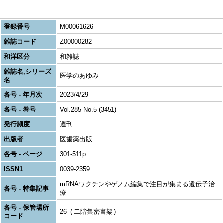
登録番号
M00061626
雑誌コード
Z00000282
和洋区分
和雑誌
雑誌名,シリーズ
医学のあゆみ
名
各号 - 年月次
2023/4/29
各号 - 巻号
Vol.285 No.5 (3451)
発行頻度
週刊
出版者
医歯薬出版
各号 - ページ
301-511p
ISSN1
0039-2359
mRNAワクチンやゲノム編集で注目が集まる遺伝子治
各号 - 特集記事
療
各号 - 保管場所
26
二階集密書架
コード