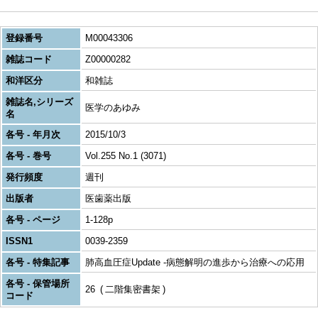
登録番号
M00043306
雑誌コード
Z00000282
和洋区分
和雑誌
雑誌名,シリーズ
医学のあゆみ
名
各号 - 年月次
2015/10/3
各号 - 巻号
Vol.255 No.1 (3071)
発行頻度
週刊
出版者
医歯薬出版
各号 - ページ
1-128p
ISSN1
0039-2359
各号 - 特集記事
肺高血圧症Update -病態解明の進歩から治療への応用
各号 - 保管場所
26
二階集密書架
コード