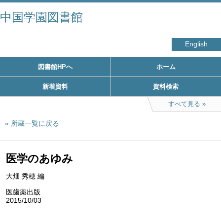
中国学園図書館
English
図書館HPへ
ホーム
新着資料
資料検索
すべて見る
所蔵一覧に戻る
医学のあゆみ
大畑 秀穂 編
医歯薬出版
2015/10/03