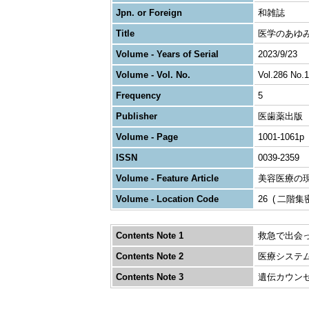
Jpn. or Foreign
和雑誌
Title
医学のあゆ
Volume - Years of Serial
2023/9/23
Volume - Vol. No.
Vol.286 No.1
Frequency
5
Publisher
医歯薬出版
Volume - Page
1001-1061p
ISSN
0039-2359
Volume - Feature Article
美容医療の
Volume - Location Code
26
二階集
Contents Note 1
救急で出会
Contents Note 2
医療システ
Contents Note 3
遺伝カウン