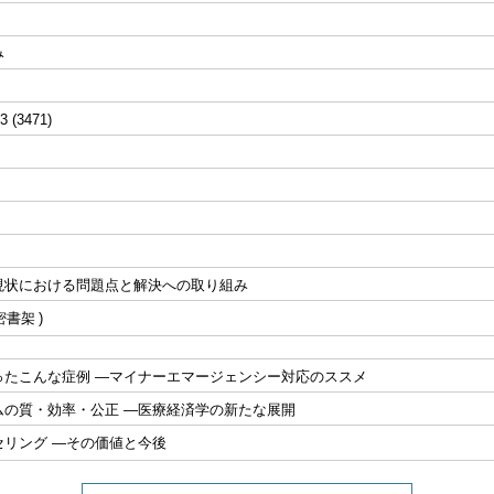
み
3 (3471)
現状における問題点と解決への取り組み
密書架
ったこんな症例 ―マイナーエマージェンシー対応のススメ
ムの質・効率・公正 ―医療経済学の新たな展開
セリング ―その価値と今後