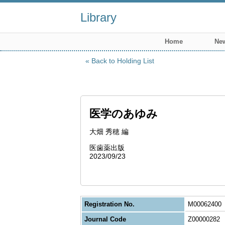
Library
Home
New
Back to Holding List
医学のあゆみ
大畑 秀穂 編
医歯薬出版
2023/09/23
Registration No.
M00062400
Journal Code
Z00000282