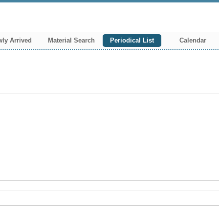
ly Arrived
Material Search
Periodical List
Calendar