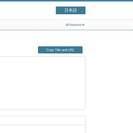
日本語
all features≫
Copy Title and URL