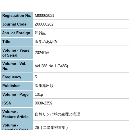
Registration No.
M00063031
Journal Code
Z00000282
Jpn. or Foreign
和雑誌
Title
医学のあゆみ
Volume - Years
2024/1/6
of Serial
Volume - Vol.
Vol.288 No.1 (3485)
No.
Frequency
5
Publisher
医歯薬出版
Volume - Page
101p
ISSN
0039-2359
Volume -
自然リンパ球の生理と病理
Feature Article
Volume -
26
二階集密書架