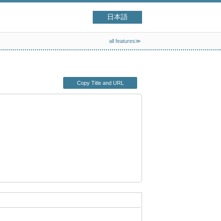
日本語
all features≫
Copy Title and URL