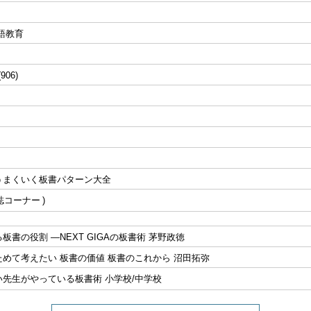
語教育
(906)
うまくいく板書パターン大全
誌コーナー
板書の役割 ―NEXT GIGAの板書術 茅野政徳
めて考えたい 板書の価値 板書のこれから 沼田拓弥
先生がやっている板書術 小学校/中学校