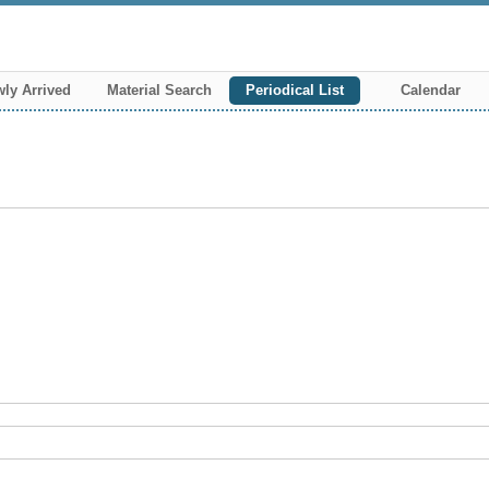
ly Arrived
Material Search
Periodical List
Calendar