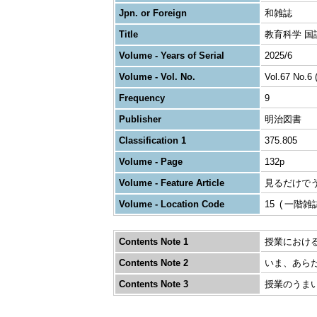
Jpn. or Foreign
和雑誌
Title
教育科学 国
Volume - Years of Serial
2025/6
Volume - Vol. No.
Vol.67 No.6 
Frequency
9
Publisher
明治図書
Classification 1
375.805
Volume - Page
132p
Volume - Feature Article
見るだけで
Volume - Location Code
15
一階雑
Contents Note 1
授業における
Contents Note 2
いま、あらた
Contents Note 3
授業のうまい