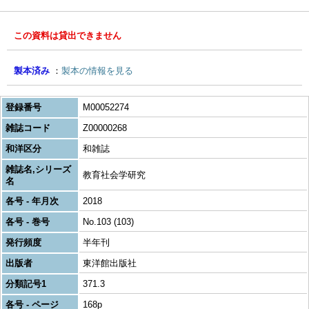
この資料は貸出できません
製本済み
製本の情報を見る
登録番号
M00052274
雑誌コード
Z00000268
和洋区分
和雑誌
雑誌名,シリーズ
教育社会学研究
名
各号 - 年月次
2018
各号 - 巻号
No.103 (103)
発行頻度
半年刊
出版者
東洋館出版社
分類記号1
371.3
各号 - ページ
168p