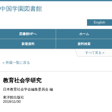
中国学園図書館
English
図書館HPへ
ホーム
新着資料
資料検索
すべて見る
所蔵一覧に戻る
教育社会学研究
日本教育社会学会編集委員会 編
東洋館出版社
2018/11/30