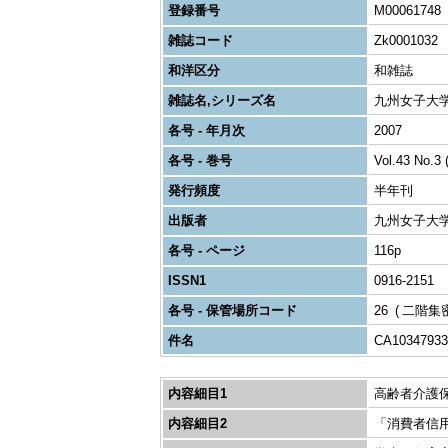
登録番号
M00061748
雑誌コード
Zk0001032
和洋区分
和雑誌
雑誌名,シリーズ名
九州女子大
各号 - 年月次
2007
各号 - 巻号
Vol.43 No.3 
発行頻度
半年刊
出版者
九州女子大
各号 - ページ
116p
ISSN1
0916-2151
各号 - 保管場所コード
26
二階集
件名
CA10347933
内容細目1
高齢者介護
内容細目2
「消費者信用