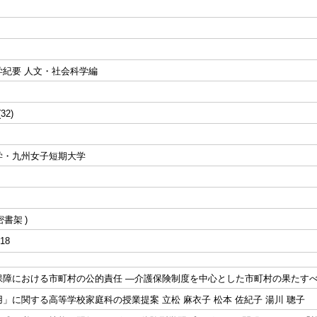
学紀要 人文・社会科学編
(32)
学・九州女子短期大学
密書架
18
保障における市町村の公的責任 ―介護保険制度を中心とした市町村の果たすべ
」に関する高等学校家庭科の授業提案 立松 麻衣子 松本 佐紀子 湯川 聰子