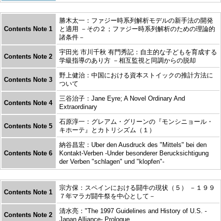
勝木太一：ファジー時系列解析モデルの新手法の開発
Contents Note 1
と適用 －その２；ファジー時系列解析のための理論的
諸条件－
宇田光 市川千秋 有門秀記：自主的な子どもを育成する
Contents Note 2
学級指導のあり方 －相互監視と同調からの脱却
野上健治：中国における資本ストイックの推計方法に
Contents Note 3
ついて
三谷治子：Jane Eyre; A Novel Ordinary And
Contents Note 4
Extraordinary
石原淳一：グレアム・グリーンの『モンシニョール・
Contents Note 5
キホーテ』とカトリシズム（１）
納谷昌宏：Uber den Ausdruck des "Mittels" bei den
Contents Note 6
Kontakt-Verben -Under besonderer Berucksichtigung
der Verben "schlagen" und "klopfen"-
宗方保：スペインにおける闘牛の現状（５） －１９９
Contents Note 1
７年マラガ闘牛祭を中心として－
清水亮："The 1997 Guidelines and History of U.S. -
Contents Note 2
Japan Alliance- Prologue