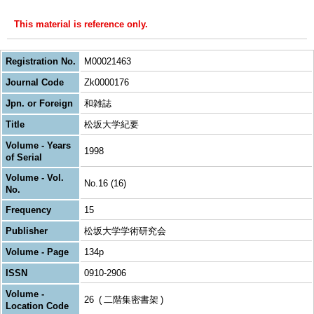
This material is reference only.
Registration No.
M00021463
Journal Code
Zk0000176
Jpn. or Foreign
和雑誌
Title
松坂大学紀要
Volume - Years
1998
of Serial
Volume - Vol.
No.16 (16)
No.
Frequency
15
Publisher
松坂大学学術研究会
Volume - Page
134p
ISSN
0910-2906
Volume -
26
二階集密書架
Location Code