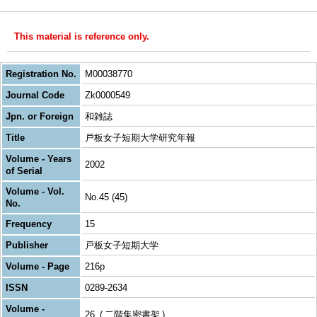
This material is reference only.
Registration No.
M00038770
Journal Code
Zk0000549
Jpn. or Foreign
和雑誌
Title
戸板女子短期大学研究年報
Volume - Years
2002
of Serial
Volume - Vol.
No.45 (45)
No.
Frequency
15
Publisher
戸板女子短期大学
Volume - Page
216p
ISSN
0289-2634
Volume -
26
二階集密書架