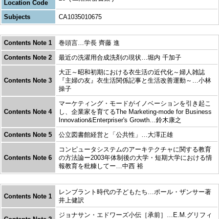
Location Code
Subjects
CA1035010675
Contents Note 1
巻頭言…学長 齊藤 進
Contents Note 2
最近の洗濯用合成洗剤の現状…堀内 千加子
大正～昭和初期における衣生活の近代化～婦人雑誌
Contents Note 3
『主婦の友』衣生活関係記事と生活改善運動～…小林
操子
マーケティング・モードがイノベーションを引き起こ
Contents Note 4
し、企業家を育てるThe Marketing-mode for Business
Innovation&Enterpriser's Growth…鈴木康之
Contents Note 5
公立図書館経営と「公共性」…大澤正雄
コンピュータシステムのアーキテクチャに関する教育
Contents Note 6
の方法論ー2003年体制後の大学・短期大学における情
報教育を粃糠してー…中西 裕
レンブラント時代の子どもたち…ポール・ザンサー著
Contents Note 1
井上健訳
ジョナサン・エドワーズ小伝［承前］…E.M.グリフィ