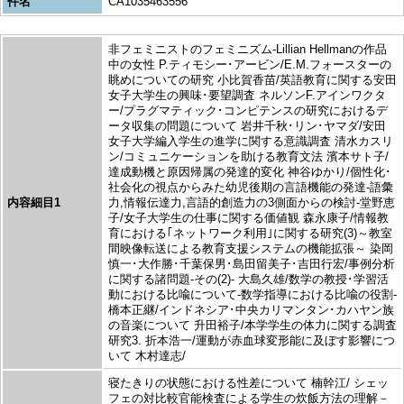
件名
CA1035463556
非フェミニストのフェミニズム-Lillian Hellmanの作品
中の女性 P.ティモシー･アービン/E.M.フォースターの
眺めについての研究 小比賀香苗/英語教育に関する安田
女子大学生の興味･要望調査 ネルソンF.アインワクタ
ー/プラグマティック･コンピテンスの研究におけるデ
ータ収集の問題について 岩井千秋･リン･ヤマダ/安田
女子大学編入学生の進学に関する意識調査 清水カスリ
ン/コミュニケーションを助ける教育文法 濱本サト子/
達成動機と原因帰属の発達的変化 神谷ゆかり/個性化･
社会化の視点からみた幼児後期の言語機能の発達-語彙
内容細目1
力,情報伝達力,言語的創造力の3側面からの検討-堂野恵
子/女子大学生の仕事に関する価値観 森永康子/情報教
育における｢ネットワーク利用｣に関する研究(3)～教室
間映像転送による教育支援システムの機能拡張～ 染岡
慎一･大作勝･千葉保男･島田留美子･吉田行宏/事例分析
に関する諸問題-その(2)- 大島久雄/数学の教授･学習活
動における比喩について-数学指導における比喩の役割-
橋本正継/インドネシア･中央カリマンタン･カハヤン族
の音楽について 升田裕子/本学学生の体力に関する調査
研究3. 折本浩一/運動が赤血球変形能に及ぼす影響につ
いて 木村達志/
寝たきりの状態における性差について 楠幹江/ シェッ
フェの対比較官能検査による学生の炊飯方法の理解－