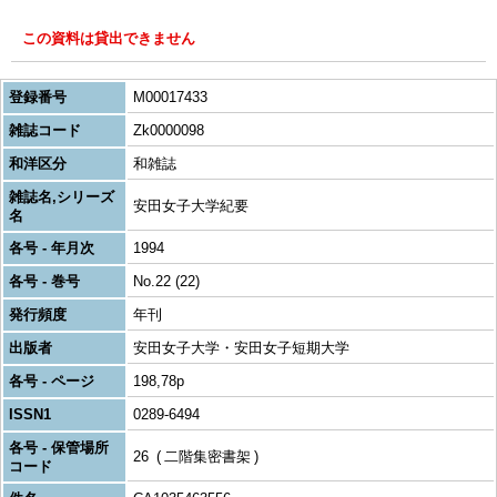
この資料は貸出できません
登録番号
M00017433
雑誌コード
Zk0000098
和洋区分
和雑誌
雑誌名,シリーズ
安田女子大学紀要
名
各号 - 年月次
1994
各号 - 巻号
No.22 (22)
発行頻度
年刊
出版者
安田女子大学・安田女子短期大学
各号 - ページ
198,78p
ISSN1
0289-6494
各号 - 保管場所
26
二階集密書架
コード