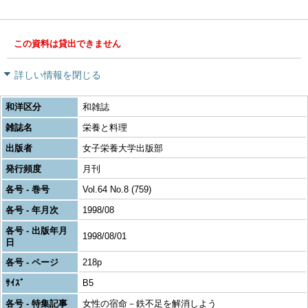
この資料は貸出できません
詳しい情報を閉じる
和洋区分
和雑誌
雑誌名
栄養と料理
出版者
女子栄養大学出版部
発行頻度
月刊
各号 - 巻号
Vol.64 No.8 (759)
各号 - 年月次
1998/08
各号 - 出版年月
1998/08/01
日
各号 - ページ
218p
ｻｲｽﾞ
B5
各号 - 特集記事
女性の宿命－鉄不足を解消しよう