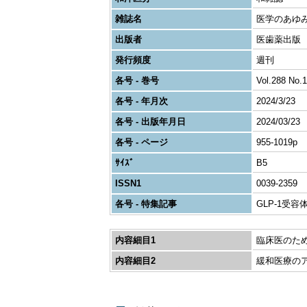
雑誌名
医学のあゆ
出版者
医歯薬出版
発行頻度
週刊
各号 - 巻号
Vol.288 No.1
各号 - 年月次
2024/3/23
各号 - 出版年月日
2024/03/23
各号 - ページ
955-1019p
ｻｲｽﾞ
B5
ISSN1
0039-2359
各号 - 特集記事
GLP-1受
内容細目1
臨床医のた
内容細目2
緩和医療の