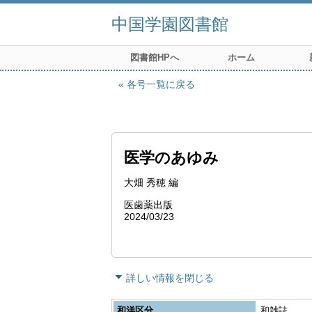
中国学園図書館
図書館HPへ
ホーム
各号一覧に戻る
医学のあゆみ
大畑 秀穂 編
医歯薬出版
2024/03/23
詳しい情報を閉じる
和洋区分
和雑誌