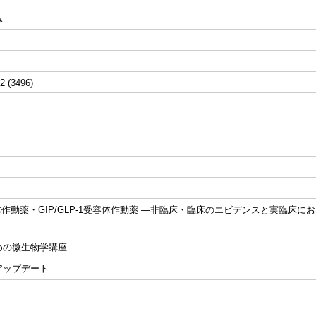
み
2 (3496)
容体作動薬・GIP/GLP-1受容体作動薬 ―非臨床・臨床のエビデンスと実臨床に
めの微生物学講座
アップデート