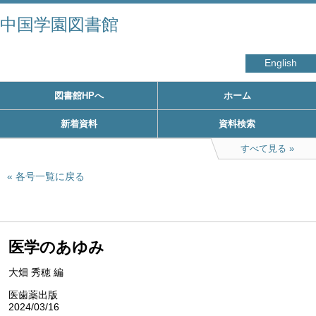
中国学園図書館
English
図書館HPへ
ホーム
新着資料
資料検索
すべて見る
各号一覧に戻る
医学のあゆみ
大畑 秀穂 編
医歯薬出版
2024/03/16