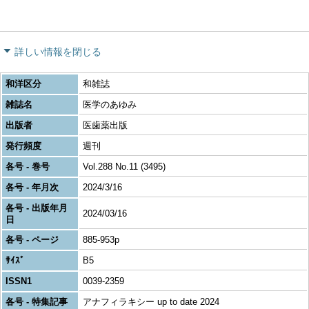
詳しい情報を閉じる
和洋区分
和雑誌
雑誌名
医学のあゆみ
出版者
医歯薬出版
発行頻度
週刊
各号 - 巻号
Vol.288 No.11 (3495)
各号 - 年月次
2024/3/16
各号 - 出版年月
2024/03/16
日
各号 - ページ
885-953p
ｻｲｽﾞ
B5
ISSN1
0039-2359
各号 - 特集記事
アナフィラキシー up to date 2024