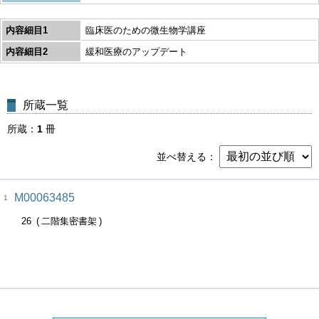
内容細目1
臨床医のための微生物学講座
内容細目2
緩和医療のアップデート
所蔵一覧
所蔵
1
冊
並べ替える
M00063485
1
26
二階集密書架