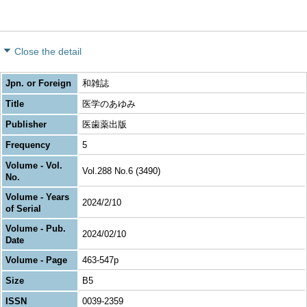
Close the detail
Jpn. or Foreign
和雑誌
Title
医学のあゆみ
Publisher
医歯薬出版
Frequency
5
Volume - Vol.
Vol.288 No.6 (3490)
No.
Volume - Years
2024/2/10
of Serial
Volume - Pub.
2024/02/10
Date
Volume - Page
463-547p
Size
B5
ISSN
0039-2359