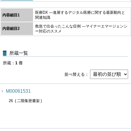
医療DX ―進展するデジタル医療に関する最新動向と
内容細目1
関連知識
救急で出会ったこんな症例 ―マイナーエマージェンシ
内容細目2
ー対応のススメ
所蔵一覧
所蔵
1
冊
並べ替える
M00061531
1
26
二階集密書架