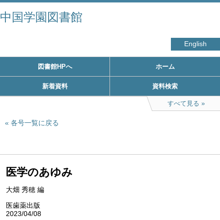
中国学園図書館
English
図書館HPへ
ホーム
新着資料
資料検索
すべて見る
各号一覧に戻る
医学のあゆみ
大畑 秀穂 編
医歯薬出版
2023/04/08