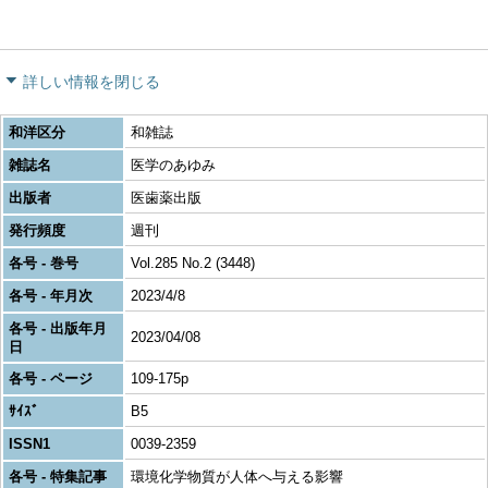
詳しい情報を閉じる
和洋区分
和雑誌
雑誌名
医学のあゆみ
出版者
医歯薬出版
発行頻度
週刊
各号 - 巻号
Vol.285 No.2 (3448)
各号 - 年月次
2023/4/8
各号 - 出版年月
2023/04/08
日
各号 - ページ
109-175p
ｻｲｽﾞ
B5
ISSN1
0039-2359
各号 - 特集記事
環境化学物質が人体へ与える影響