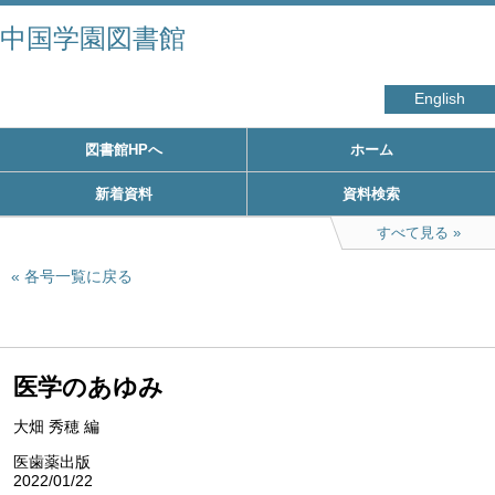
中国学園図書館
English
図書館HPへ
ホーム
新着資料
資料検索
すべて見る
各号一覧に戻る
医学のあゆみ
大畑 秀穂 編
医歯薬出版
2022/01/22