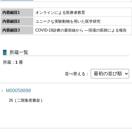
内容細目1
オンラインによる医療者教育
内容細目2
ユニークな実験動物を用いた医学研究
内容細目3
COVID-19診療の最前線から ―現場の医師による報告
所蔵一覧
所蔵
1
冊
並べ替える
M00058898
1
26
二階集密書架