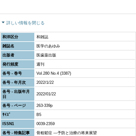
詳しい情報を閉じる
和洋区分
和雑誌
雑誌名
医学のあゆみ
出版者
医歯薬出版
発行頻度
週刊
各号 - 巻号
Vol.280 No.4 (3387)
各号 - 年月次
2022/1/22
各号 - 出版年月
2022/01/22
日
各号 - ページ
263-339p
ｻｲｽﾞ
B5
ISSN1
0039-2359
各号 - 特集記事
骨粗鬆症 ―予防と治療の将来展望