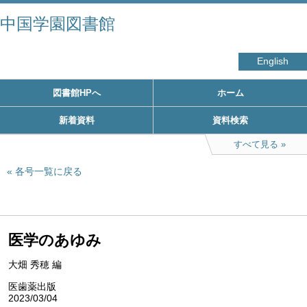
中国学園図書館
English
図書館HPへ
ホーム
新着資料
資料検索
すべて見る
各号一覧に戻る
医学のあゆみ
大畑 秀穂 編
医歯薬出版
2023/03/04