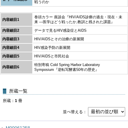
戦うのか
巻頭カラー 座談会『HIV/AIDS診療の過去・現在・未
内容細目1
来 ―医学はどう戦ったか,教訓と残された課題』
内容細目2
データで見るHIV感染症とAIDS
内容細目3
HIV/AIDSとその治療の新展開
内容細目4
HIV感染予防の新展開
内容細目5
HIV/AIDSと市民社会
特別寄稿 Cold Spring Harbor Laboratory
内容細目6
Symposium『逆転写酵素50年の歴史』
所蔵一覧
所蔵
1
冊
並べ替える