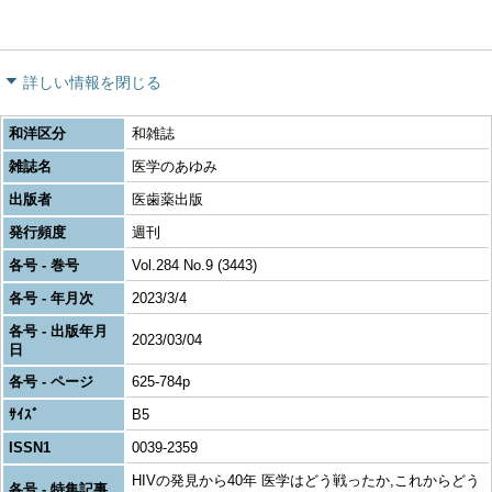
詳しい情報を閉じる
和洋区分
和雑誌
雑誌名
医学のあゆみ
出版者
医歯薬出版
発行頻度
週刊
各号 - 巻号
Vol.284 No.9 (3443)
各号 - 年月次
2023/3/4
各号 - 出版年月
2023/03/04
日
各号 - ページ
625-784p
ｻｲｽﾞ
B5
ISSN1
0039-2359
HIVの発見から40年 医学はどう戦ったか,これからどう
各号 - 特集記事