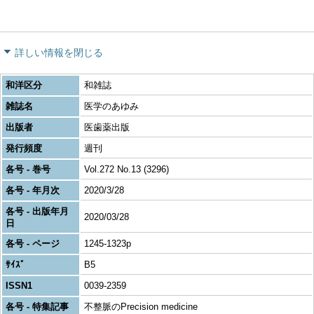
詳しい情報を閉じる
和洋区分
和雑誌
雑誌名
医学のあゆみ
出版者
医歯薬出版
発行頻度
週刊
各号 - 巻号
Vol.272 No.13 (3296)
各号 - 年月次
2020/3/28
各号 - 出版年月
2020/03/28
日
各号 - ページ
1245-1323p
ｻｲｽﾞ
B5
ISSN1
0039-2359
各号 - 特集記事
不整脈のPrecision medicine