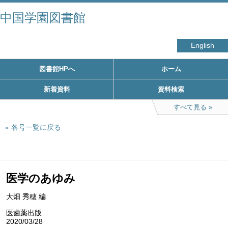
中国学園図書館
English
図書館HPへ
ホーム
新着資料
資料検索
すべて見る
各号一覧に戻る
医学のあゆみ
大畑 秀穂 編
医歯薬出版
2020/03/28