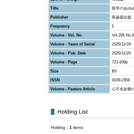
Title
医学のあゆ
Publisher
医歯薬出版
Frequency
5
Volume - Vol. No.
Vol.295 No.9
Volume - Years of Serial
2025/11/29
Volume - Pub. Date
2025/11/29
Volume - Page
721-939p
Size
B5
ISSN
0039-2359
Volume - Feature Article
心不全診療の
Holding List
Holding
1
items