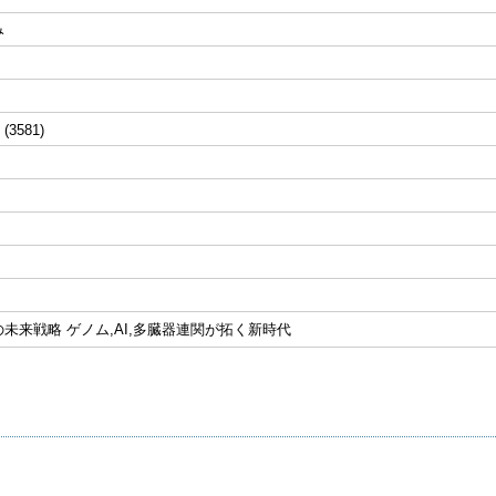
み
 (3581)
未来戦略 ゲノム,AI,多臓器連関が拓く新時代