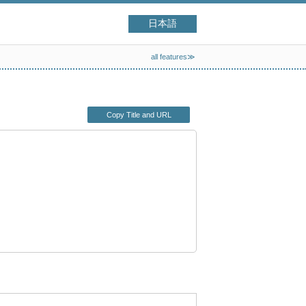
日本語
all features≫
Copy Title and URL