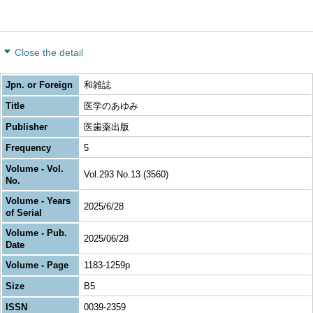
Close the detail
Jpn. or Foreign
和雑誌
Title
医学のあゆみ
Publisher
医歯薬出版
Frequency
5
Volume - Vol.
Vol.293 No.13 (3560)
No.
Volume - Years
2025/6/28
of Serial
Volume - Pub.
2025/06/28
Date
Volume - Page
1183-1259p
Size
B5
ISSN
0039-2359