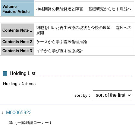
Volume -
神経回路の機能発達と障害 ―基礎研究からヒト病態へ
Feature Article
細胞を用いた再生医療の現状と今後の展望 ―臨床への
Contents Note 1
展開
Contents Note 2
ケースから学ぶ臨床倫理推論
Contents Note 3
イチから学び直す医療統計
Holding List
Holding
1
items
sort by
M00065923
1
15
一階雑誌コーナー