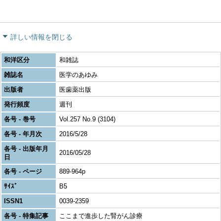
詳しい情報を閉じる
和洋区分
和雑誌
雑誌名
医学のあゆみ
出版者
医歯薬出版
発行頻度
週刊
各号 - 巻号
Vol.257 No.9 (3104)
各号 - 年月次
2016/5/28
各号 - 出版年月
2016/05/28
日
各号 - ページ
889-964p
ｻｲｽﾞ
B5
ISSN1
0039-2359
各号 - 特集記事
ここまで進歩した腎がん診療