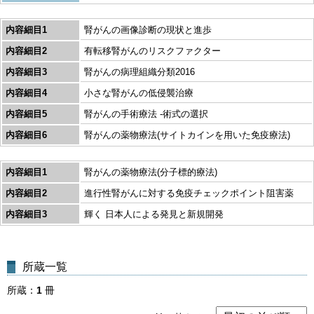
内容細目1
腎がんの画像診断の現状と進歩
内容細目2
有転移腎がんのリスクファクター
内容細目3
腎がんの病理組織分類2016
内容細目4
小さな腎がんの低侵襲治療
内容細目5
腎がんの手術療法 -術式の選択
内容細目6
腎がんの薬物療法(サイトカインを用いた免疫療法)
内容細目1
腎がんの薬物療法(分子標的療法)
内容細目2
進行性腎がんに対する免疫チェックポイント阻害薬
内容細目3
輝く 日本人による発見と新規開発
所蔵一覧
所蔵
1
冊