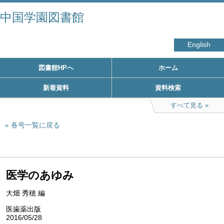
中国学園図書館
English
図書館HPへ
ホーム
新着資料
資料検索
すべて見る
各号一覧に戻る
医学のあゆみ
大畑 秀穂 編
医歯薬出版
2016/05/28