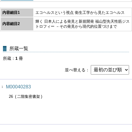
内容細目1
エコヘルスという視点 衛生工学から見たエコヘルス
輝く 日本人による発見と新規開発 福山型先天性筋ジス
内容細目2
トロフィー －その発見から現代的位置づけまで
所蔵一覧
所蔵
1
冊
並べ替える
M00040283
1
26
二階集密書架