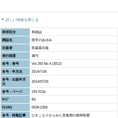
詳しい情報を閉じる
和洋区分
和雑誌
雑誌名
医学のあゆみ
出版者
医歯薬出版
発行頻度
週刊
各号 - 巻号
Vol.250 No.4 (3012)
各号 - 年月次
2014/7/26
各号 - 出版年月
2014/07/26
日
各号 - ページ
243-312p
ｻｲｽﾞ
B5
ISSN1
0039-2359
各号 - 特集記事
ひきこもりからみた思春期の精神医療