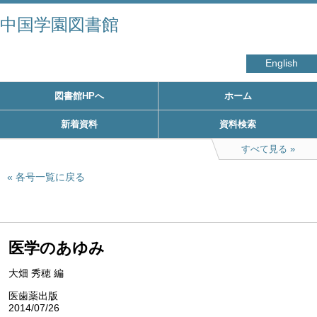
中国学園図書館
English
図書館HPへ
ホーム
新着資料
資料検索
すべて見る
各号一覧に戻る
医学のあゆみ
大畑 秀穂 編
医歯薬出版
2014/07/26