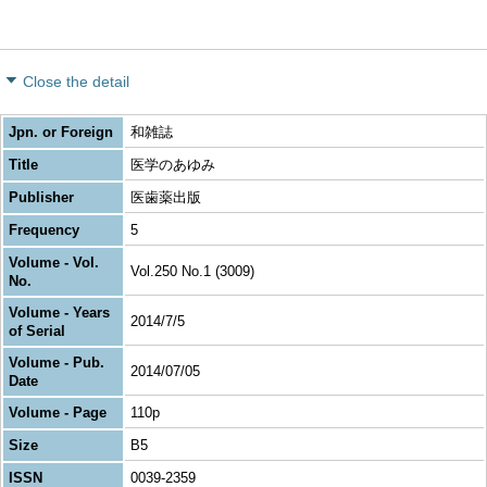
Close the detail
Jpn. or Foreign
和雑誌
Title
医学のあゆみ
Publisher
医歯薬出版
Frequency
5
Volume - Vol.
Vol.250 No.1 (3009)
No.
Volume - Years
2014/7/5
of Serial
Volume - Pub.
2014/07/05
Date
Volume - Page
110p
Size
B5
ISSN
0039-2359