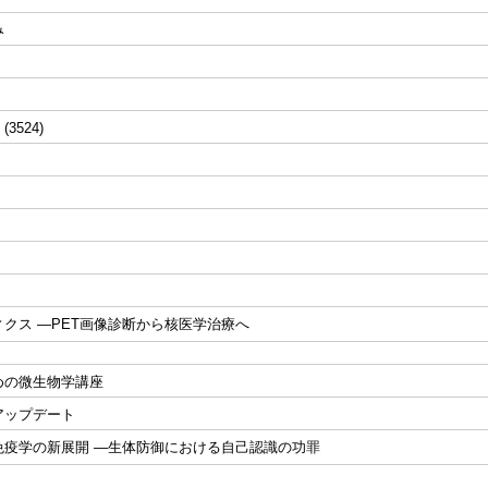
み
 (3524)
クス ―PET画像診断から核医学治療へ
めの微生物学講座
アップデート
免疫学の新展開 ―生体防御における自己認識の功罪