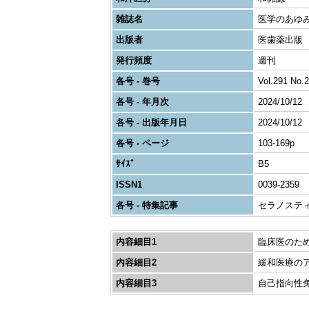
雑誌名
医学のあゆ
出版者
医歯薬出版
発行頻度
週刊
各号 - 巻号
Vol.291 No.2
各号 - 年月次
2024/10/12
各号 - 出版年月日
2024/10/12
各号 - ページ
103-169p
ｻｲｽﾞ
B5
ISSN1
0039-2359
各号 - 特集記事
セラノスティ
内容細目1
臨床医のた
内容細目2
緩和医療の
内容細目3
自己指向性