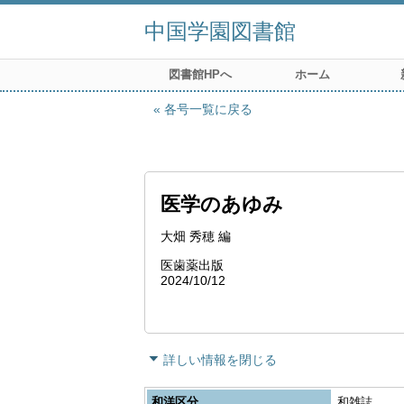
中国学園図書館
図書館HPへ
ホーム
各号一覧に戻る
医学のあゆみ
大畑 秀穂 編
医歯薬出版
2024/10/12
詳しい情報を閉じる
和洋区分
和雑誌