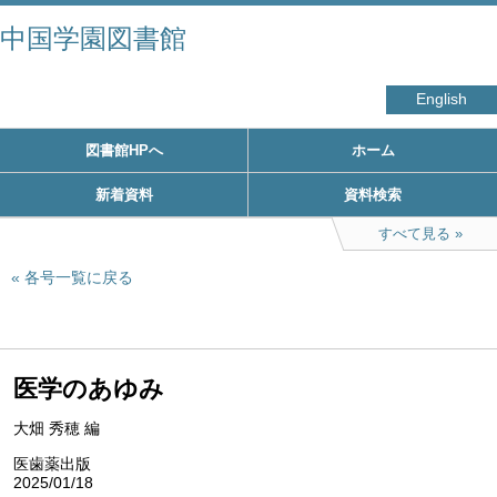
中国学園図書館
English
図書館HPへ
ホーム
新着資料
資料検索
すべて見る
各号一覧に戻る
医学のあゆみ
大畑 秀穂 編
医歯薬出版
2025/01/18