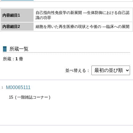
自己指向性免疫学の新展開 ―生体防御における自己認
内容細目1
識の功罪
内容細目2
細胞を用いた再生医療の現状と今後の ―臨床への展開
所蔵一覧
所蔵
1
冊
並べ替える
M00065111
1
15
一階雑誌コーナー