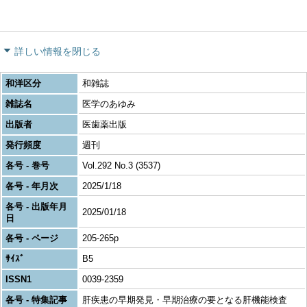
詳しい情報を閉じる
和洋区分
和雑誌
雑誌名
医学のあゆみ
出版者
医歯薬出版
発行頻度
週刊
各号 - 巻号
Vol.292 No.3 (3537)
各号 - 年月次
2025/1/18
各号 - 出版年月
2025/01/18
日
各号 - ページ
205-265p
ｻｲｽﾞ
B5
ISSN1
0039-2359
各号 - 特集記事
肝疾患の早期発見・早期治療の要となる肝機能検査