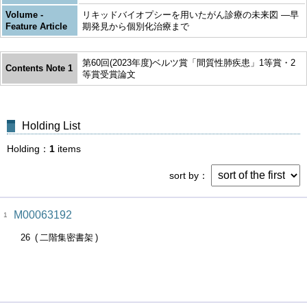
Volume -
リキッドバイオプシーを用いたがん診療の未来図 ―早
Feature Article
期発見から個別化治療まで
第60回(2023年度)ベルツ賞「間質性肺疾患」1等賞・2
Contents Note 1
等賞受賞論文
Holding List
Holding
1
items
sort by
M00063192
1
26
二階集密書架