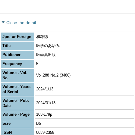
Close the detail
Jpn. or Foreign
和雑誌
Title
医学のあゆみ
Publisher
医歯薬出版
Frequency
5
Volume - Vol.
Vol.288 No.2 (3486)
No.
Volume - Years
2024/1/13
of Serial
Volume - Pub.
2024/01/13
Date
Volume - Page
103-179p
Size
B5
ISSN
0039-2359