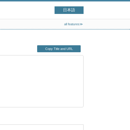
日本語
all features≫
Copy Title and URL