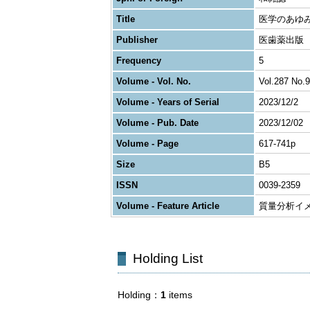
Title
医学のあゆ
Publisher
医歯薬出版
Frequency
5
Volume - Vol. No.
Vol.287 No.9
Volume - Years of Serial
2023/12/2
Volume - Pub. Date
2023/12/02
Volume - Page
617-741p
Size
B5
ISSN
0039-2359
Volume - Feature Article
質量分析イ
Holding List
Holding
1
items