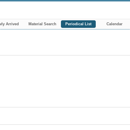
ly Arrived
Material Search
Periodical List
Calendar