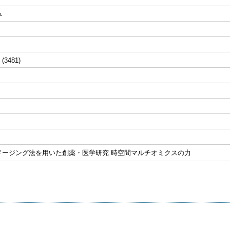
み
 (3481)
メージング法を用いた創薬・医学研究 時空間マルチオミクスの力