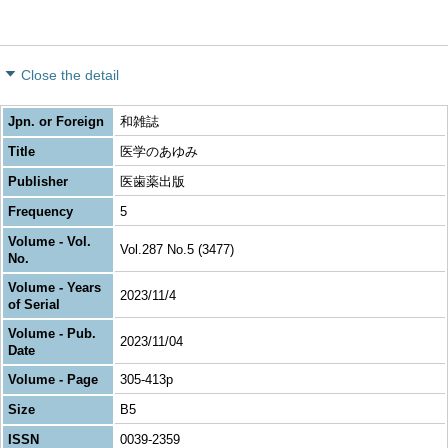
Close the detail
Jpn. or Foreign
和雑誌
Title
医学のあゆみ
Publisher
医歯薬出版
Frequency
5
Volume - Vol.
Vol.287 No.5 (3477)
No.
Volume - Years
2023/11/4
of Serial
Volume - Pub.
2023/11/04
Date
Volume - Page
305-413p
Size
B5
ISSN
0039-2359