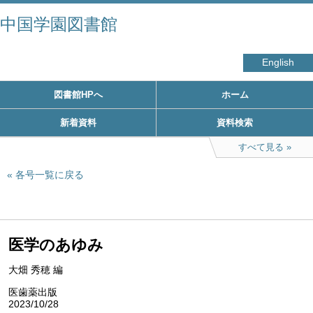
中国学園図書館
English
図書館HPへ
ホーム
新着資料
資料検索
すべて見る
各号一覧に戻る
医学のあゆみ
大畑 秀穂 編
医歯薬出版
2023/10/28