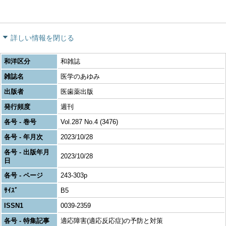
詳しい情報を閉じる
和洋区分
和雑誌
雑誌名
医学のあゆみ
出版者
医歯薬出版
発行頻度
週刊
各号 - 巻号
Vol.287 No.4 (3476)
各号 - 年月次
2023/10/28
各号 - 出版年月
2023/10/28
日
各号 - ページ
243-303p
ｻｲｽﾞ
B5
ISSN1
0039-2359
各号 - 特集記事
適応障害(適応反応症)の予防と対策