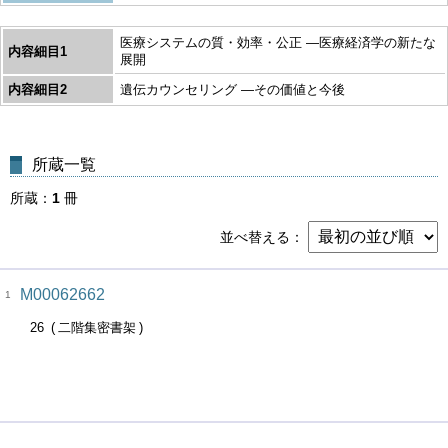
医療システムの質・効率・公正 ―医療経済学の新たな
内容細目1
展開
内容細目2
遺伝カウンセリング ―その価値と今後
所蔵一覧
所蔵
1
冊
並べ替える
M00062662
1
26
二階集密書架