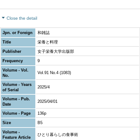
Close the detail
Jpn. or Foreign
和雑誌
Title
栄養と料理
Publisher
女子栄養大学出版部
Frequency
9
Volume - Vol.
Vol.91 No.4 (1083)
No.
Volume - Years
2025/4
of Serial
Volume - Pub.
2025/04/01
Date
Volume - Page
136p
Size
B5
Volume -
ひとり暮らしの食事術
Feature Article