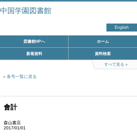
中国学園図書館
English
図書館HPへ
ホーム
新着資料
資料検索
すべて見る
各号一覧に戻る
會計
森山書店
2017/01/01