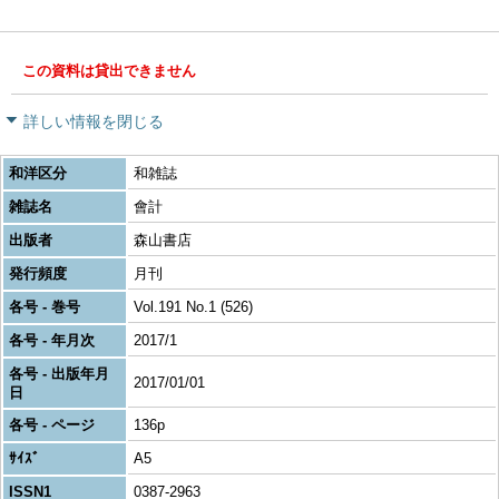
この資料は貸出できません
詳しい情報を閉じる
和洋区分
和雑誌
雑誌名
會計
出版者
森山書店
発行頻度
月刊
各号 - 巻号
Vol.191 No.1 (526)
各号 - 年月次
2017/1
各号 - 出版年月
2017/01/01
日
各号 - ページ
136p
ｻｲｽﾞ
A5
ISSN1
0387-2963