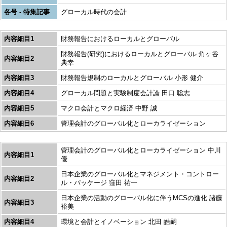
各号 - 特集記事
グローカル時代の会計
内容細目1
財務報告におけるローカルとグローバル
財務報告(研究)におけるローカルとグローバル 角ヶ谷
内容細目2
典幸
内容細目3
財務報告規制のローカルとグローバル 小形 健介
内容細目4
グローカル問題と実験制度会計論 田口 聡志
内容細目5
マクロ会計とマクロ経済 中野 誠
内容細目6
管理会計のグローバル化とローカライゼーション
管理会計のグローバル化とローカライゼーション 中川
内容細目1
優
日本企業のグローバル化とマネジメント・コントロー
内容細目2
ル・パッケージ 窪田 祐一
日本企業の活動のグローバル化に伴うMCSの進化 諸藤
内容細目3
裕美
内容細目4
環境と会計とイノベーション 北田 皓嗣