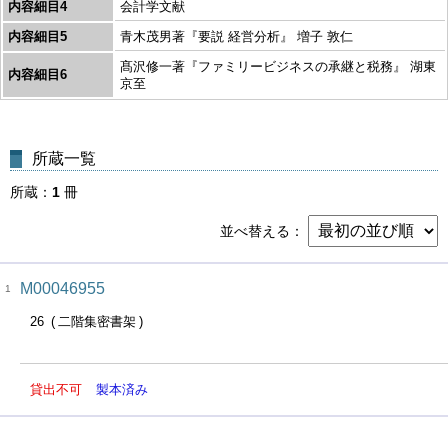
内容細目4
会計学文献
内容細目5
青木茂男著『要説 経営分析』 増子 敦仁
髙沢修一著『ファミリービジネスの承継と税務』 湖東
内容細目6
京至
所蔵一覧
所蔵
1
冊
並べ替える
M00046955
1
26
二階集密書架
貸出不可
製本済み