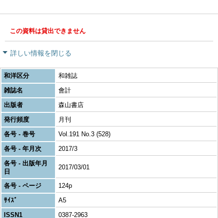
この資料は貸出できません
詳しい情報を閉じる
和洋区分
和雑誌
雑誌名
會計
出版者
森山書店
発行頻度
月刊
各号 - 巻号
Vol.191 No.3 (528)
各号 - 年月次
2017/3
各号 - 出版年月
2017/03/01
日
各号 - ページ
124p
ｻｲｽﾞ
A5
ISSN1
0387-2963