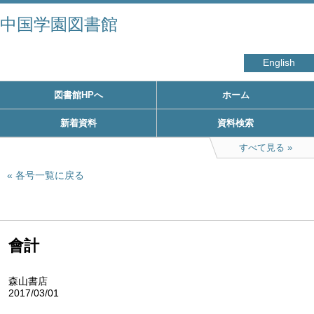
中国学園図書館
English
図書館HPへ
ホーム
新着資料
資料検索
すべて見る
各号一覧に戻る
會計
森山書店
2017/03/01