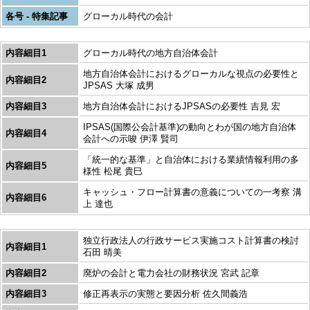
各号 - 特集記事
グローカル時代の会計
内容細目1
グローカル時代の地方自治体会計
地方自治体会計におけるグローカルな視点の必要性と
内容細目2
JPSAS 大塚 成男
内容細目3
地方自治体会計におけるJPSASの必要性 吉見 宏
IPSAS(国際公会計基準)の動向とわが国の地方自治体
内容細目4
会計への示唆 伊澤 賢司
「統一的な基準」と自治体における業績情報利用の多
内容細目5
様性 松尾 貴巳
キャッシュ・フロー計算書の意義についての一考察 溝
内容細目6
上 達也
独立行政法人の行政サービス実施コスト計算書の検討
内容細目1
石田 晴美
内容細目2
廃炉の会計と電力会社の財務状況 宮武 記章
内容細目3
修正再表示の実態と要因分析 佐久間義浩