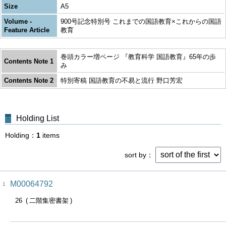
Size
A5
Volume -
900号記念特別号 これまでの国語教育×これからの国語
Feature Article
教育
巻頭カラー増ページ 『教育科学 国語教育』65年の歩
Contents Note 1
み
Contents Note 2
特別寄稿 国語教育の不易と流行 野口芳宏
Holding List
Holding
1
items
sort by
M00064792
1
26
二階集密書架