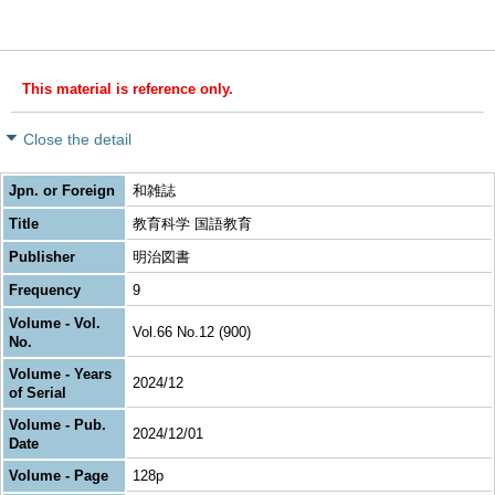
This material is reference only.
Close the detail
Jpn. or Foreign
和雑誌
Title
教育科学 国語教育
Publisher
明治図書
Frequency
9
Volume - Vol.
Vol.66 No.12 (900)
No.
Volume - Years
2024/12
of Serial
Volume - Pub.
2024/12/01
Date
Volume - Page
128p