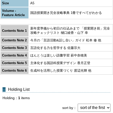
Size
A5
Volume -
国語授業開き完全攻略事典 1冊ですべてがわかる
Feature Article
新年度準備から初日の仕込みまで 「授業開き前」完全
Contents Note 1
攻略チェックリスト 樋口綾香・山下 幸
Contents Note 2
今月の「言語活動&話し合い」ガイド 松本 修 他
Contents Note 3
言語化する力を哲学する 佐藤宗大
Contents Note 4
ほんとうは楽しい語彙学習 萩中奈穂美
Contents Note 5
主体化する国語科授業デザイン 香月正登
Contents Note 6
生成AIを活用した授業づくり 渡辺光輝 他
Holding List
Holding
1
items
sort by