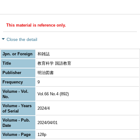
This material is reference only.
Close the detail
Jpn. or Foreign
和雑誌
Title
教育科学 国語教育
Publisher
明治図書
Frequency
9
Volume - Vol.
Vol.66 No.4 (892)
No.
Volume - Years
2024/4
of Serial
Volume - Pub.
2024/04/01
Date
Volume - Page
128p