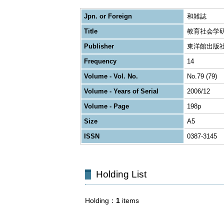
Jpn. or Foreign
和雑誌
Title
教育社会学
Publisher
東洋館出版
Frequency
14
Volume - Vol. No.
No.79 (79)
Volume - Years of Serial
2006/12
Volume - Page
198p
Size
A5
ISSN
0387-3145
Holding List
Holding
1
items