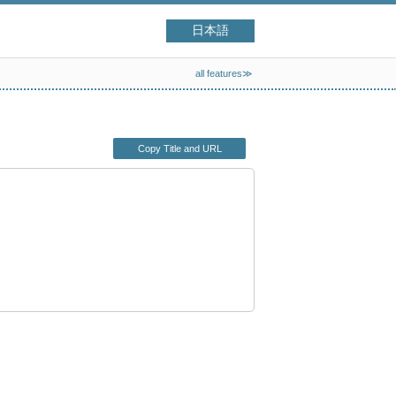
日本語
all features≫
Copy Title and URL