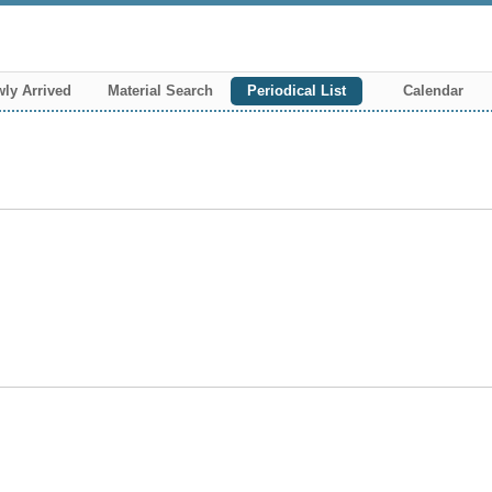
ly Arrived
Material Search
Periodical List
Calendar