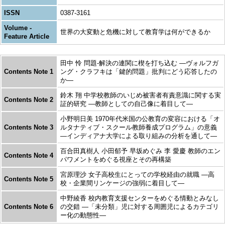
ISSN
0387-3161
Volume -
世界の大変動と危機に対して教育学は何ができるか
Feature Article
田中 怜 問題-解決の連関に楔を打ち込む ―ヴォルフガ
Contents Note 1
ング・クラフキは「鍵的問題」批判にどう応答したの
か―
鈴木 翔 中学校教師のいじめ被害者有責意識に関する実
Contents Note 2
証的研究 ―教師としての自己像に着目して―
小野明日美 1970年代米国の公教育の変容における「オ
Contents Note 3
ルタナティブ・スクール教師養成プログラム」の意義
―インディアナ大学による取り組みの分析を通して―
百合田真樹人 小田郁予 早坂めぐみ 李 愛慶 教師のエン
Contents Note 4
パワメントをめぐる視座とその再構築
宮原理沙 女子高校生にとっての学校経由の就職 ―高
Contents Note 5
校・企業間リンケージの強弱に着目して―
中野綾香 校内教育支援センターをめぐる情動とみなし
Contents Note 6
の交錯 ―「未分類」児に対する周囲児によるカテゴリ
ー化の動態性―