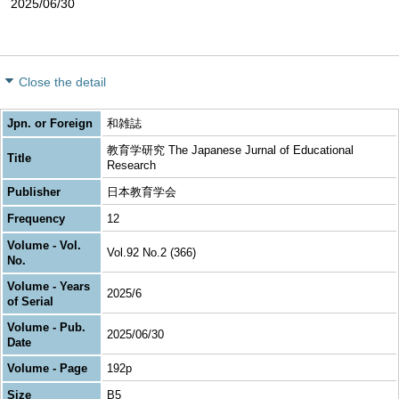
2025/06/30
Close the detail
Jpn. or Foreign
和雑誌
教育学研究 The Japanese Jurnal of Educational
Title
Research
Publisher
日本教育学会
Frequency
12
Volume - Vol.
Vol.92 No.2 (366)
No.
Volume - Years
2025/6
of Serial
Volume - Pub.
2025/06/30
Date
Volume - Page
192p
Size
B5