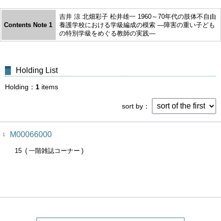
吉井 涼 北畑彩子 松井雄一 1960～70年代の肢体不自由
Contents Note 1
養護学校における学級編成の模索 ―障害の重い子ども
の特別学級をめぐる教師の実践―
Holding List
Holding
1
items
sort by
M00066000
1
15
一階雑誌コーナー