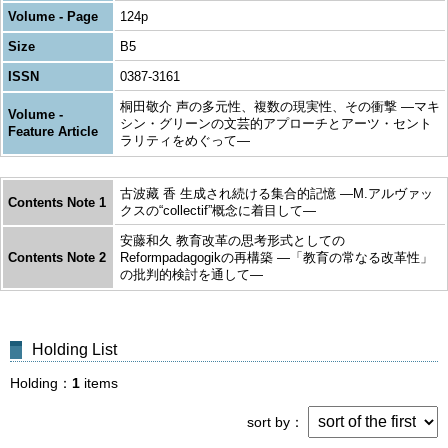
Volume - Page
124p
Size
B5
ISSN
0387-3161
桐田敬介 声の多元性、複数の現実性、その衝撃 ―マキ
Volume -
シン・グリーンの文芸的アプローチとアーツ・セント
Feature Article
ラリティをめぐって―
古波藏 香 生成され続ける集合的記憶 ―M.アルヴァッ
Contents Note 1
クスの“collectif”概念に着目して―
安藤和久 教育改革の思考形式としての
Contents Note 2
Reformpadagogikの再構築 ―「教育の常なる改革性」
の批判的検討を通して―
Holding List
Holding
1
items
sort by