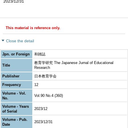
2023/12/31
This material is reference only.
Close the detail
Jpn. or Foreign
和雑誌
教育学研究 The Japanese Jurnal of Educational
Title
Research
Publisher
日本教育学会
Frequency
12
Volume - Vol.
Vol.90 No.4 (360)
No.
Volume - Years
2023/12
of Serial
Volume - Pub.
2023/12/31
Date