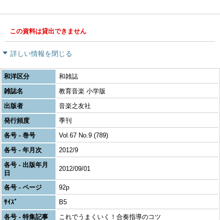
この資料は貸出できません
詳しい情報を閉じる
和洋区分
和雑誌
雑誌名
教育音楽 小学版
出版者
音楽之友社
発行頻度
季刊
各号 - 巻号
Vol.67 No.9 (789)
各号 - 年月次
2012/9
各号 - 出版年月
2012/09/01
日
各号 - ページ
92p
ｻｲｽﾞ
B5
各号 - 特集記事
これでうまくいく！合奏指導のコツ