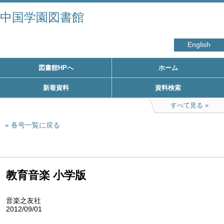
中国学園図書館
English
図書館HPへ
ホーム
新着資料
資料検索
すべて見る
各号一覧に戻る
教育音楽 小学版
音楽之友社
2012/09/01