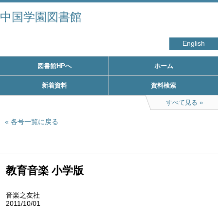
中国学園図書館
English
図書館HPへ
ホーム
新着資料
資料検索
すべて見る
各号一覧に戻る
教育音楽 小学版
音楽之友社
2011/10/01