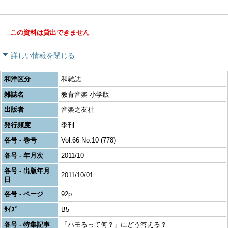
この資料は貸出できません
詳しい情報を閉じる
和洋区分
和雑誌
雑誌名
教育音楽 小学版
出版者
音楽之友社
発行頻度
季刊
各号 - 巻号
Vol.66 No.10 (778)
各号 - 年月次
2011/10
各号 - 出版年月
2011/10/01
日
各号 - ページ
92p
ｻｲｽﾞ
B5
各号 - 特集記事
「ハモるって何？」にどう答える？