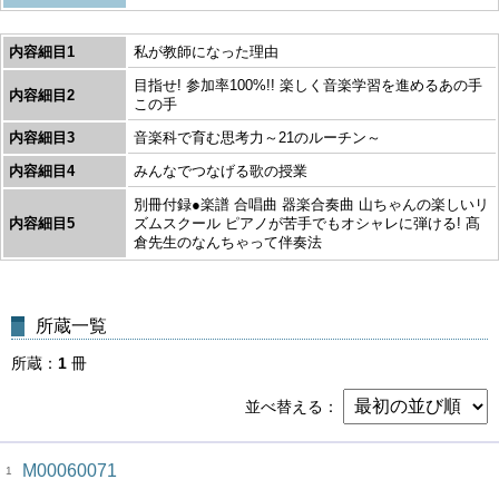
内容細目1
私が教師になった理由
目指せ! 参加率100%!! 楽しく音楽学習を進めるあの手
内容細目2
この手
内容細目3
音楽科で育む思考力～21のルーチン～
内容細目4
みんなでつなげる歌の授業
別冊付録●楽譜 合唱曲 器楽合奏曲 山ちゃんの楽しいリ
内容細目5
ズムスクール ピアノが苦手でもオシャレに弾ける! 髙
倉先生のなんちゃって伴奏法
所蔵一覧
所蔵
1
冊
並べ替える
M00060071
1