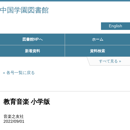
中国学園図書館
English
図書館HPへ
ホーム
新着資料
資料検索
すべて見る
各号一覧に戻る
教育音楽 小学版
音楽之友社
2022/09/01