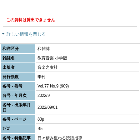
この資料は貸出できません
詳しい情報を閉じる
和洋区分
和雑誌
雑誌名
教育音楽 小学版
出版者
音楽之友社
発行頻度
季刊
各号 - 巻号
Vol.77 No.9 (909)
各号 - 年月次
2022/9
各号 - 出版年月
2022/09/01
日
各号 - ページ
83p
ｻｲｽﾞ
B5
各号 - 特集記事
日々積み重ねる読譜指導