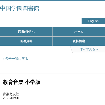
中国学園図書館
English
図書館HPへ
ホーム
新着資料
資料検索
すべて見る
各号一覧に戻る
教育音楽 小学版
音楽之友社
2022/02/01