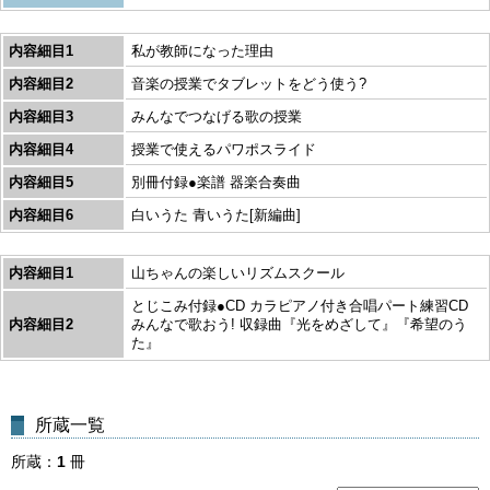
内容細目1
私が教師になった理由
内容細目2
音楽の授業でタブレットをどう使う?
内容細目3
みんなでつなげる歌の授業
内容細目4
授業で使えるパワポスライド
内容細目5
別冊付録●楽譜 器楽合奏曲
内容細目6
白いうた 青いうた[新編曲]
内容細目1
山ちゃんの楽しいリズムスクール
とじこみ付録●CD カラピアノ付き合唱パート練習CD
内容細目2
みんなで歌おう! 収録曲『光をめざして』『希望のう
た』
所蔵一覧
所蔵
1
冊