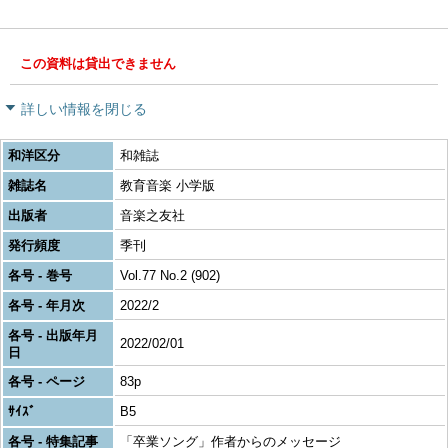
この資料は貸出できません
詳しい情報を閉じる
和洋区分
和雑誌
雑誌名
教育音楽 小学版
出版者
音楽之友社
発行頻度
季刊
各号 - 巻号
Vol.77 No.2 (902)
各号 - 年月次
2022/2
各号 - 出版年月
2022/02/01
日
各号 - ページ
83p
ｻｲｽﾞ
B5
各号 - 特集記事
「卒業ソング」作者からのメッセージ