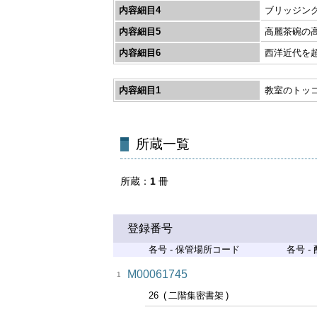
内容細目4
ブリッジング
内容細目5
高麗茶碗の高
内容細目6
西洋近代を超
内容細目1
教室のトッコ
所蔵一覧
所蔵
1
冊
登録番号
各号 - 保管場所コード
各号 -
M00061745
1
26
二階集密書架