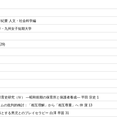
学紀要 人文・社会科学編
学・九州女子短期大学
(29)
育史研究（Ⅳ） ―昭和前期の保育所と保護者養成― 平田 宗史 1
ラムの批判的検討：「相互理解」から「相互尊重」へ 仲 潔 13
とする男児とのプレイセラピー 白澤 早苗 31