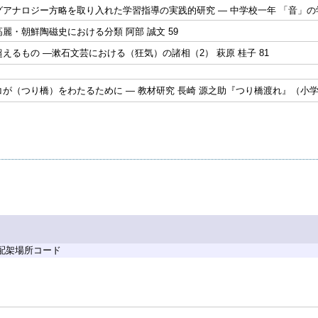
アナロジー方略を取り入れた学習指導の実践的研究 ― 中学校一年 「音」の学習
麗・朝鮮陶磁史における分類 阿部 誠文 59
えるもの ―漱石文芸における（狂気）の諸相（2） 萩原 桂子 81
が（つり橋）をわたるために ― 教材研究 長崎 源之助『つり橋渡れ』（小学校
 配架場所コード