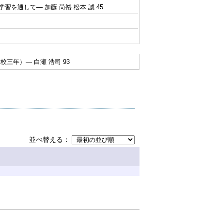
を通して― 加藤 尚裕 松本 誠 45
三年）― 白瀬 浩司 93
並べ替える