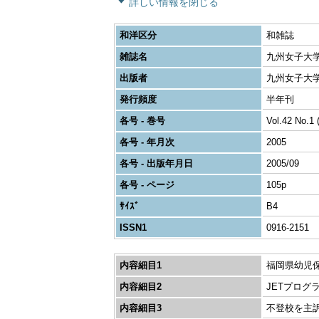
詳しい情報を閉じる
和洋区分
和雑誌
雑誌名
九州女子大
出版者
九州女子大
発行頻度
半年刊
各号 - 巻号
Vol.42 No.1 
各号 - 年月次
2005
各号 - 出版年月日
2005/09
各号 - ページ
105p
ｻｲｽﾞ
B4
ISSN1
0916-2151
内容細目1
福岡県幼児保
内容細目2
JETプログ
内容細目3
不登校を主訴