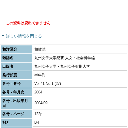
この資料は貸出できません
詳しい情報を閉じる
和洋区分
和雑誌
雑誌名
九州女子大学紀要 人文・社会科学編
出版者
九州女子大学・九州女子短期大学
発行頻度
半年刊
各号 - 巻号
Vol.41 No.1 (27)
各号 - 年月次
2004
各号 - 出版年月
2004/09
日
各号 - ページ
122p
ｻｲｽﾞ
B4