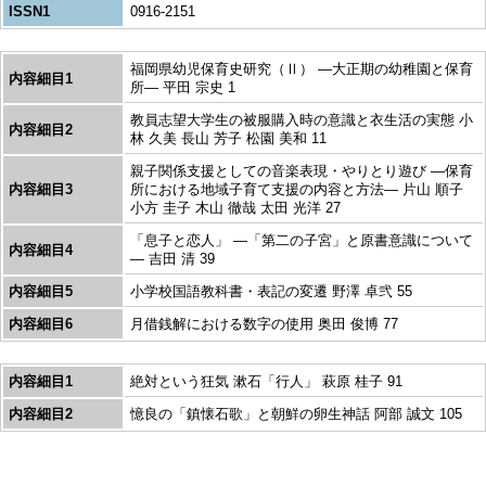
ISSN1
0916-2151
福岡県幼児保育史研究（Ⅱ） ―大正期の幼稚園と保育
内容細目1
所― 平田 宗史 1
教員志望大学生の被服購入時の意識と衣生活の実態 小
内容細目2
林 久美 長山 芳子 松園 美和 11
親子関係支援としての音楽表現・やりとり遊び ―保育
内容細目3
所における地域子育て支援の内容と方法― 片山 順子
小方 圭子 木山 徹哉 太田 光洋 27
「息子と恋人」 ―「第二の子宮」と原書意識について
内容細目4
― 吉田 清 39
内容細目5
小学校国語教科書・表記の変遷 野澤 卓弐 55
内容細目6
月借銭解における数字の使用 奥田 俊博 77
内容細目1
絶対という狂気 漱石「行人」 萩原 桂子 91
内容細目2
憶良の「鎮懐石歌」と朝鮮の卵生神話 阿部 誠文 105