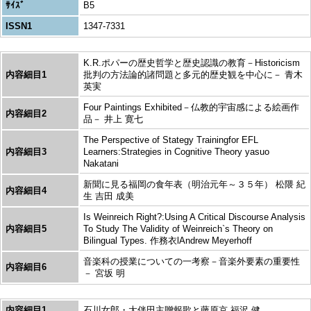
ｻｲｽﾞ
B5
ISSN1
1347-7331
K.R.ポパーの歴史哲学と歴史認識の教育－Historicism
内容細目1
批判の方法論的諸問題と多元的歴史観を中心に－ 青木
英実
Four Paintings Exhibited－仏教的宇宙感による絵画作
内容細目2
品－ 井上 寛七
The Perspective of Stategy Trainingfor EFL
内容細目3
Learners:Strategies in Cognitive Theory yasuo
Nakatani
新聞に見る福岡の食年表（明治元年～３５年） 松隈 紀
内容細目4
生 吉田 成美
Is Weinreich Right?:Using A Critical Discourse Analysis
内容細目5
To Study The Validity of Weinreich`s Theory on
Bilingual Types. 作務衣lAndrew Meyerhoff
音楽科の授業についての一考察－音楽外要素の重要性
内容細目6
－ 宮坂 明
内容細目1
石川女郎・大伴田主贈報歌と藤原京 福沢 健