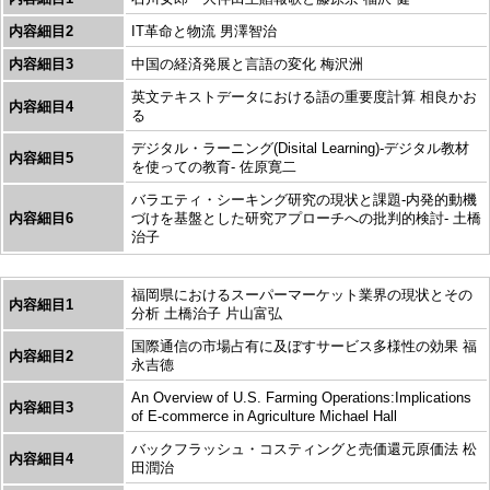
内容細目2
IT革命と物流 男澤智治
内容細目3
中国の経済発展と言語の変化 梅沢洲
英文テキストデータにおける語の重要度計算 相良かお
内容細目4
る
デジタル・ラーニング(Disital Learning)-デジタル教材
内容細目5
を使っての教育- 佐原寛二
バラエティ・シーキング研究の現状と課題-内発的動機
内容細目6
づけを基盤とした研究アプローチへの批判的検討- 土橋
治子
福岡県におけるスーパーマーケット業界の現状とその
内容細目1
分析 土橋治子 片山富弘
国際通信の市場占有に及ぼすサービス多様性の効果 福
内容細目2
永吉德
An Overview of U.S. Farming Operations:Implications
内容細目3
of E-commerce in Agriculture Michael Hall
バックフラッシュ・コスティングと売価還元原価法 松
内容細目4
田潤治