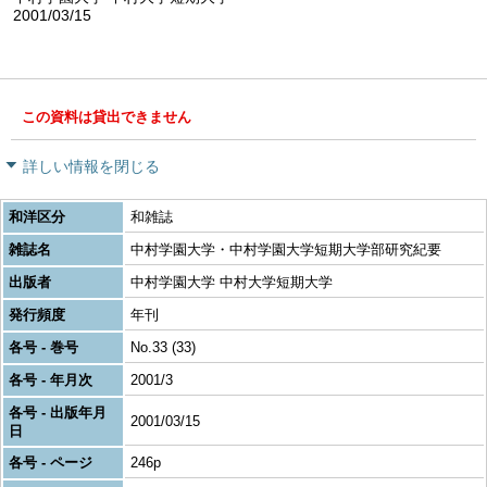
2001/03/15
この資料は貸出できません
詳しい情報を閉じる
和洋区分
和雑誌
雑誌名
中村学園大学・中村学園大学短期大学部研究紀要
出版者
中村学園大学 中村大学短期大学
発行頻度
年刊
各号 - 巻号
No.33 (33)
各号 - 年月次
2001/3
各号 - 出版年月
2001/03/15
日
各号 - ページ
246p