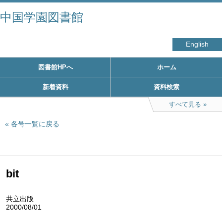
中国学園図書館
English
図書館HPへ
ホーム
新着資料
資料検索
すべて見る
各号一覧に戻る
bit
共立出版
2000/08/01