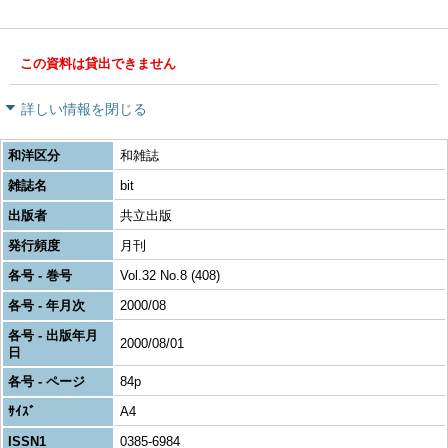
この資料は貸出できません
詳しい情報を閉じる
和洋区分
和雑誌
雑誌名
bit
出版者
共立出版
発行頻度
月刊
各号 - 巻号
Vol.32 No.8 (408)
各号 - 年月次
2000/08
各号 - 出版年月
2000/08/01
日
各号 - ページ
84p
ｻｲｽﾞ
A4
ISSN1
0385-6984