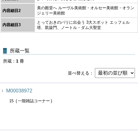
美の殿堂へ ルーヴル美術館・オルセー美術館・オラン
内容細目2
ジェリー美術館
とっておきのパリに出会う 3大スポット エッフェル
内容細目3
塔、凱旋門、ノートル・ダム大聖堂
所蔵一覧
所蔵
1
冊
並べ替える
M00038972
1
15
一階雑誌コーナー