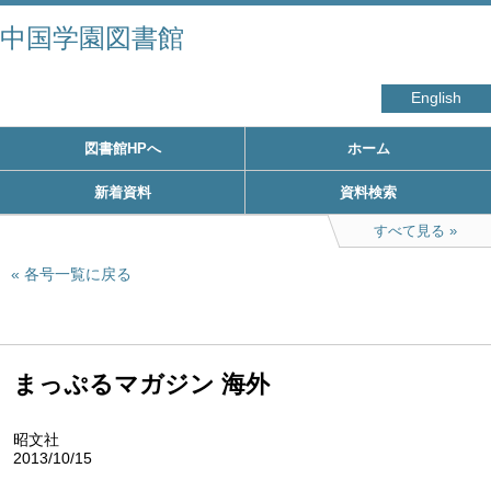
中国学園図書館
English
図書館HPへ
ホーム
新着資料
資料検索
すべて見る
各号一覧に戻る
まっぷるマガジン 海外
昭文社
2013/10/15