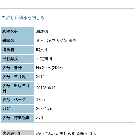
詳しい情報を閉じる
和洋区分
和雑誌
雑誌名
まっぷるマガジン 海外
出版者
昭文社
発行頻度
不定期刊
各号 - 巻号
No.2995 (2995)
各号 - 年月次
2014
各号 - 出版年月
2013/10/15
日
各号 - ページ
128p
ｻｲｽﾞ
26x21cm
各号 - 特集記事
パリ
内容細目1
歩いてみたい美しき都 素敵な街へ