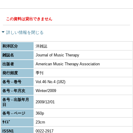
この資料は貸出できません
詳しい情報を閉じる
和洋区分
洋雑誌
雑誌名
Journal of Music Therapy
出版者
American Music Therapy Association
発行頻度
季刊
各号 - 巻号
Vol.46 No.4 (182)
各号 - 年月次
Winter/2009
各号 - 出版年月
2009/12/01
日
各号 - ページ
360p
ｻｲｽﾞ
23cm
ISSN1
0022-2917