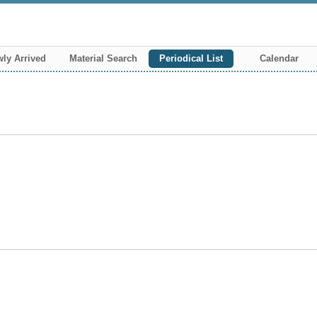
ly Arrived
Material Search
Periodical List
Calendar