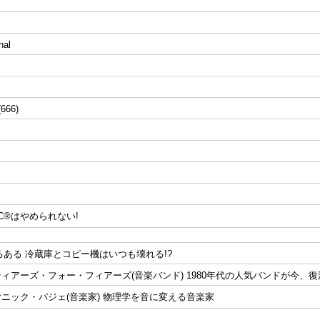
nal
(666)
IC®はやめられない!
あるある 冷蔵庫とコピー機はいつも壊れる!?
iew1 ティアーズ・フォー・フィアーズ(音楽バンド) 1980年代の人気バンドが今、
ew2 ヤニック・パジェ(音楽家) 物理学を音に変える音楽家