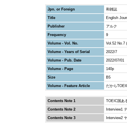
Jpn. or Foreign
和雑誌
Title
English Jour
Publisher
アルク
Frequency
9
Volume - Vol. No.
Vol.52 No.7 
Volume - Years of Serial
2022/7
Volume - Pub. Date
2022/07/01
Volume - Page
140p
Size
B5
Volume - Feature Article
だからTOE
Contents Note 1
TOEIC国
Contents Note 2
Interv
Contents Note 3
Intervi