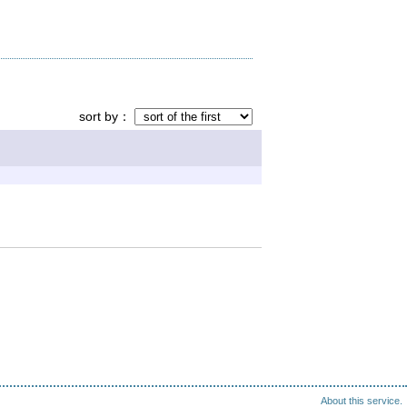
sort by
About this service.