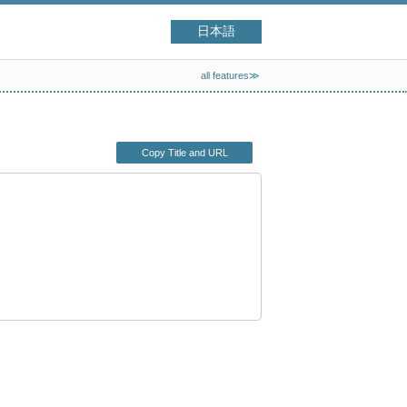
日本語
all features≫
Copy Title and URL