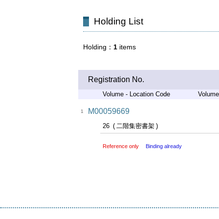
Holding List
Holding
1
items
Registration No.
Volume - Location Code
Volume
M00059669
1
26
二階集密書架
Reference only
Binding already