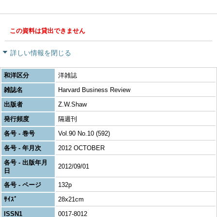
この資料は貸出できません
詳しい情報を閉じる
和洋区分
洋雑誌
雑誌名
Harvard Business Review
出版者
Z.W.Shaw
発行頻度
隔週刊
各号 - 巻号
Vol.90 No.10 (592)
各号 - 年月次
2012 OCTOBER
各号 - 出版年月
2012/09/01
日
各号 - ページ
132p
ｻｲｽﾞ
28x21cm
ISSN1
0017-8012