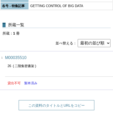
各号 - 特集記事
GETTING CONTROL OF BIG DATA
所蔵一覧
所蔵
1
冊
並べ替える
M00035510
1
26
二階集密書架
貸出不可
製本済み
この資料のタイトルとURLをコピー