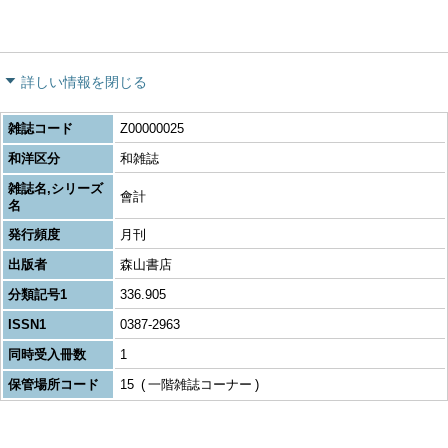
詳しい情報を閉じる
雑誌コード
Z00000025
和洋区分
和雑誌
雑誌名,シリーズ
會計
名
発行頻度
月刊
出版者
森山書店
分類記号1
336.905
ISSN1
0387-2963
同時受入冊数
1
保管場所コード
15
一階雑誌コーナー